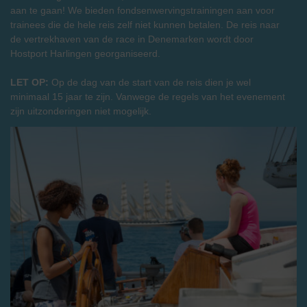
aan te gaan! We bieden fondsenwervingstrainingen aan voor
trainees die de hele reis zelf niet kunnen betalen. De reis naar
de vertrekhaven van de race in Denemarken wordt door
Hostport Harlingen georganiseerd.
LET OP:
Op de dag van de start van de reis dien je wel
minimaal 15 jaar te zijn. Vanwege de regels van het evenement
zijn uitzonderingen niet mogelijk.