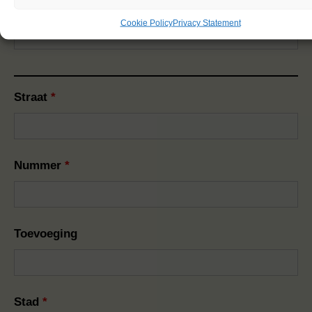
Leeftijd ten tijde van de reis
*
Cookie Policy
Privacy Statement
Straat
*
Nummer
*
Toevoeging
Stad
*