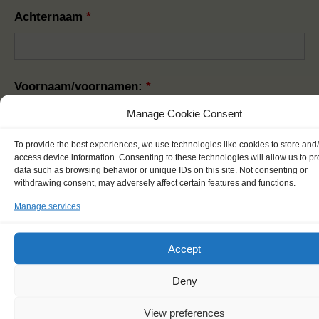
Achternaam
*
Voornaam/voornamen:
*
Manage Cookie Consent
To provide the best experiences, we use technologies like cookies to store and
Roepnaam
*
access device information. Consenting to these technologies will allow us to p
data such as browsing behavior or unique IDs on this site. Not consenting or
withdrawing consent, may adversely affect certain features and functions.
Manage services
Man/vrouw
*
Accept
Man
Vrouw
Deny
Anders/zeg ik liever niet
View preferences