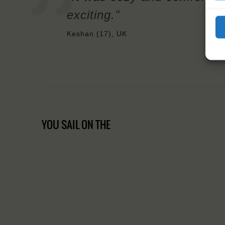
exciting."
Keshan (17), UK
YOU SAIL ON THE