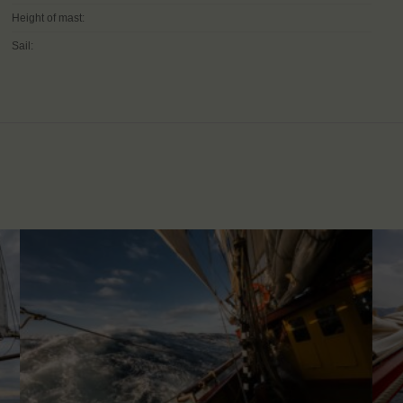
Height of mast:
Sail: