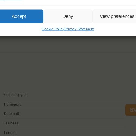
Accept
Deny
View preferences
Cookie Policy
Privacy Statement
Shipping type:
Homeport:
RE
Date built:
Trainees:
Length: