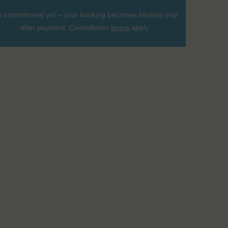
 commitment yet – your booking becomes binding only
after payment. Cancellation
terms
apply.