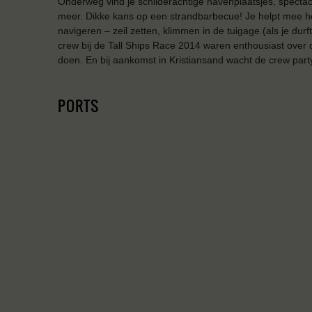
Onderweg vind je schilderachtige havenplaatsjes, specta
meer. Dikke kans op een strandbarbecue! Je helpt mee he
navigeren – zeil zetten, klimmen in de tuigage (als je du
crew bij de Tall Ships Race 2014 waren enthousiast over d
doen. En bij aankomst in Kristiansand wacht de crew part
PORTS