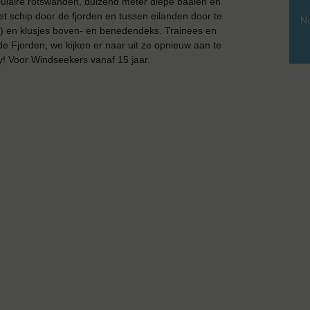
culaire rotswanden, duizend meter diepe baaien en
t schip door de fjorden en tussen eilanden door te
No
rft) en klusjes boven- en benedendeks. Trainees en
e Fjorden; we kijken er naar uit ze opnieuw aan te
y! Voor Windseekers vanaf 15 jaar.