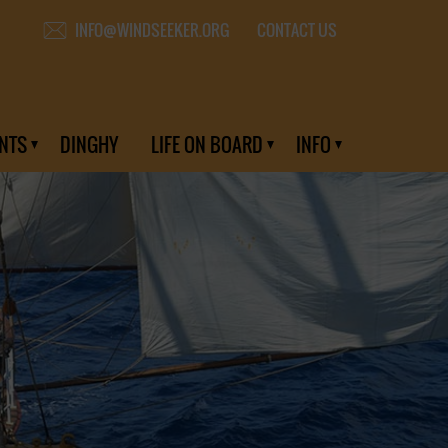
CONTACT US
INFO@WINDSEEKER.ORG
NTS
DINGHY
LIFE ON BOARD
INFO