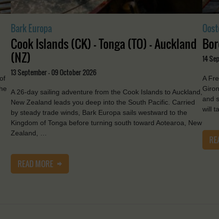
Bark Europa
Oost
Cook Islands (CK) - Tonga (TO) - Auckland
Bor
(NZ)
14 Se
13 September - 09 October 2026
of
A Fre
the
Giron
A 26-day sailing adventure from the Cook Islands to Auckland,
and s
New Zealand leads you deep into the South Pacific. Carried
will 
by steady trade winds, Bark Europa sails westward to the
Kingdom of Tonga before turning south toward Aotearoa, New
Zealand, …
RE
READ MORE