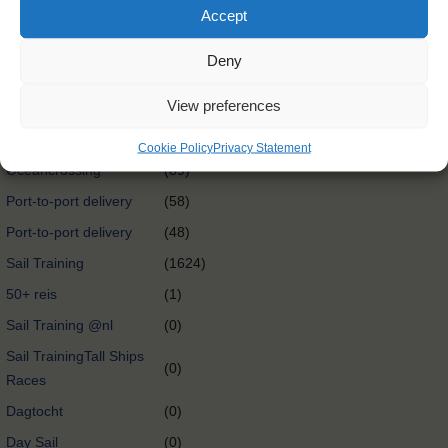
Accept
Tall Ships Regatta
(27)
Expedition @nl
(0)
Deny
Expedition
(174)
View preferences
International exchange
(0)
@nl
Cookie Policy
Privacy Statement
Oceancrossing
(89)
Port-to-port delivery
(58)
Port-to-port delivery
(48)
Sail Training
(1624)
50+ reis
(1)
Sail Training @nl
(0)
Sail TrainingTall Ships
(0)
Races
Dagtocht
(0)
Day Sail
(0)