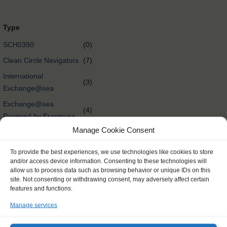
Type
SCH0390
(0)
Clean Circle Navigators
(7)
International
(3)
Exchange@sea
Exchange@sea
(4)
Powered by Erasmus+
Manage Cookie Consent
Other
(0)
Tall Ships Race Leg 1
(1)
To provide the best experiences, we use technologies like cookies to store
and/or access device information. Consenting to these technologies will
International Exchange
(58)
allow us to process data such as browsing behavior or unique IDs on this
Rendez-Vous 2017 Tall
site. Not consenting or withdrawing consent, may adversely affect certain
(65)
features and functions.
Ships Regatta
Manage services
Tall Ships Races
(298)
Delivery @nl
(0)