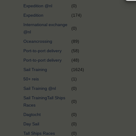
Expedition @nl
(0)
Expedition
(174)
International exchange
(0)
@nl
Oceancrossing
(89)
Port-to-port delivery
(58)
Port-to-port delivery
(48)
Sail Training
(1624)
50+ reis
(1)
Sail Training @nl
(0)
Sail TrainingTall Ships
(0)
Races
Dagtocht
(0)
Day Sail
(0)
Tall Ships Races
(0)