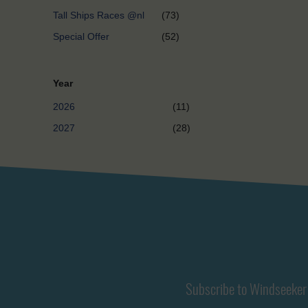
Tall Ships Races @nl
(73)
Special Offer
(52)
Year
2026
(11)
2027
(28)
Subscribe to Windseeker 