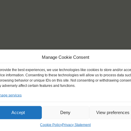
Manage Cookie Consent
provide the best experiences, we use technologies like cookies to store and/or acc
ice information. Consenting to these technologies will allow us to process data suc
browsing behavior or unique IDs on this site. Not consenting or withdrawing consen
 adversely affect certain features and functions.
age services
Accept
Deny
View preferences
Cookie Policy
Privacy Statement