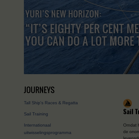
YURI’S NEW HORIZON:
“IT’S EIGHTY PER CENT M
YOU CAN DO A LOT MORE 
JOURNEYS
Tall Ship's Races & Regatta
Sail T
Sail Training
Internationaal
Omdat h
de onon
uitwisselingsprogramma
levensd