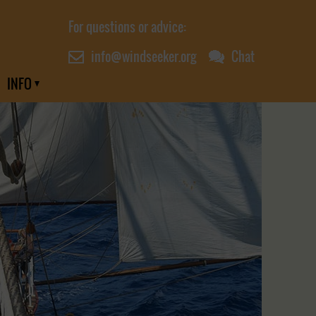
For questions or advice:
info@windseeker.org
Chat
INFO