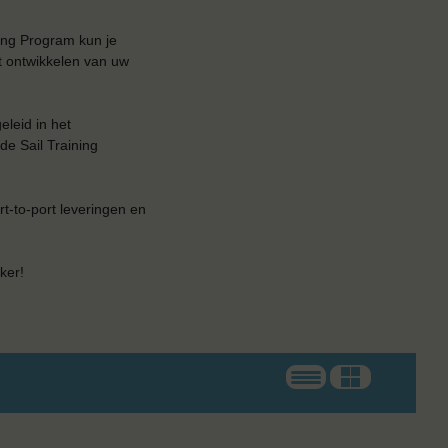
ing Program kun je
het ontwikkelen van uw
leid in het
e Sail Training
rt-to-port leveringen en
ker!