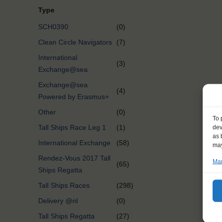
Type
SCH0390
(0)
Clean Circle Navigators
(7)
International
(3)
Exchange@sea
Exchange@sea
(4)
Powered by Erasmus+
Other
(0)
To 
Tall Ships Race Leg 1
(1)
dev
as 
International Exchange
(58)
may
Rendez-Vous 2017 Tall
Man
(65)
Ships Regatta
Tall Ships Races
(298)
Delivery @nl
(0)
Tall Ships Regatta
(27)