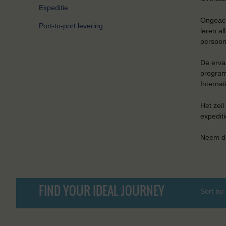
Expeditie
Ongeach
Port-to-port levering
leren al
persoon
De erva
program
Internat
Het zeil
expediti
Neem du
FIND YOUR IDEAL JOURNEY
Sort by: