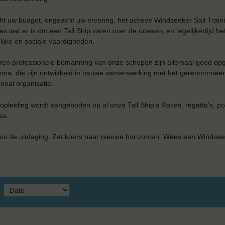
t uw budget, ongeacht uw ervaring, het actieve Windseeker Sail Train
les wat er is om een ​​Tall Ship varen over de oceaan, en tegelijkertijd 
lijke en sociale vaardigheden.
ren professionele bemanning van onze schepen zijn allemaal goed opge
ma, die zijn ontwikkeld in nauwe samenwerking met het gerenommeerd
ional organisatie.
 opleiding wordt aangeboden op al onze Tall Ship’s Races, regatta’s, po
es.
s de uitdaging. Zet koers naar nieuwe horizonten. Wees een Windsee