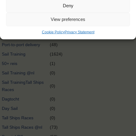
Deny
International exchange
(0)
@nl
View preferences
Oceancrossing
(89)
Cookie Policy
Privacy Statement
Port-to-port delivery
(58)
Port-to-port delivery
(48)
Sail Training
(1624)
50+ reis
(1)
Sail Training @nl
(0)
Sail TrainingTall Ships
(0)
Races
Dagtocht
(0)
Day Sail
(0)
Tall Ships Races
(0)
Tall Ships Races @nl
(73)