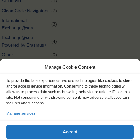
SCH0390
(0)
Clean Circle Navigators
(7)
International
(3)
Exchange@sea
Exchange@sea
(4)
Powered by Erasmus+
Other
(0)
Tall Ships Race Leg 1
(1)
Manage Cookie Consent
International Exchange
(58)
To provide the best experiences, we use technologies like cookies to store
Rendez-Vous 2017 Tall
and/or access device information. Consenting to these technologies will
(65)
Ships Regatta
allow us to process data such as browsing behavior or unique IDs on this
site. Not consenting or withdrawing consent, may adversely affect certain
Tall Ships Races
(298)
features and functions.
Delivery @nl
(0)
Manage services
Tall Ships Regatta
(27)
Expedition @nl
(0)
Accept
Expedition
(174)