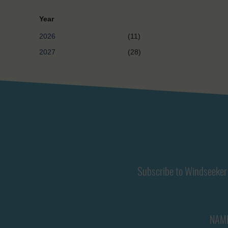
Year
2026
(11)
2027
(28)
Subscribe to Windseeker 
NAM