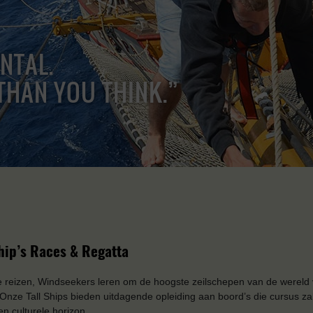
ENTAL.
THAN YOU THINK.”
Ship’s Races & Regatta
 reizen, Windseekers leren om de hoogste zeilschepen van de wereld 
 Onze Tall Ships bieden uitdagende opleiding aan boord’s die cursus za
en culturele horizon.