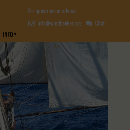
For questions or advice:
info@windseeker.org
Chat
INFO