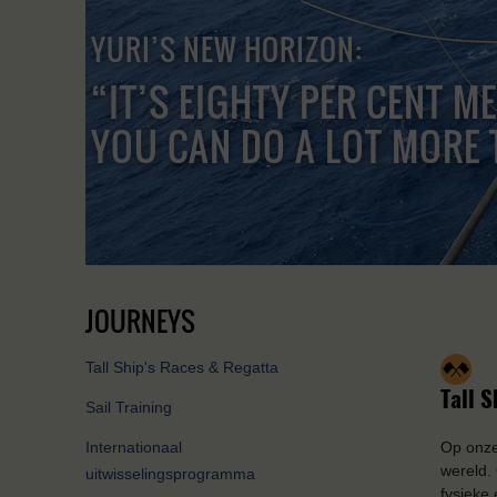
YURI’S NEW HORIZON:
“IT’S EIGHTY PER CENT M
YOU CAN DO A LOT MORE 
JOURNEYS
Tall Ship's Races & Regatta
Tall 
Sail Training
Internationaal
Op onze
wereld.
uitwisselingsprogramma
fysieke 