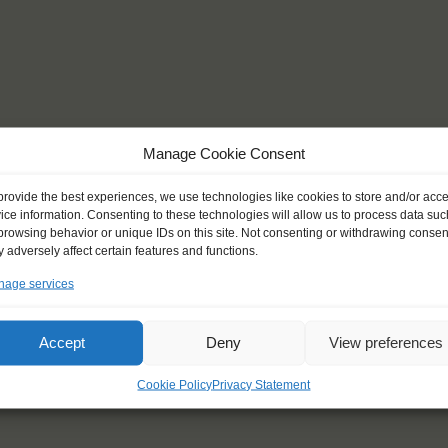
Manage Cookie Consent
provide the best experiences, we use technologies like cookies to store and/or acc
ice information. Consenting to these technologies will allow us to process data suc
browsing behavior or unique IDs on this site. Not consenting or withdrawing consen
 adversely affect certain features and functions.
age services
Accept
Deny
View preferences
Cookie Policy
Privacy Statement