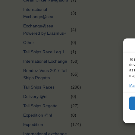
Clean Circle Navigators
(7)
International
(3)
Exchange@sea
Exchange@sea
(4)
Powered by Erasmus+
Other
(0)
Tall Ships Race Leg 1
(1)
To 
International Exchange
(58)
dev
as 
Rendez-Vous 2017 Tall
(65)
may
Ships Regatta
Man
Tall Ships Races
(298)
Delivery @nl
(0)
Tall Ships Regatta
(27)
Expedition @nl
(0)
Expedition
(174)
International exchange