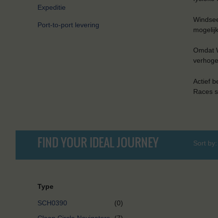
Expeditie
Windsee
Port-to-port levering
mogelijk
Omdat W
verhogen
Actief b
Races s
FIND YOUR IDEAL JOURNEY
Sort by:
Type
SCH0390
(0)