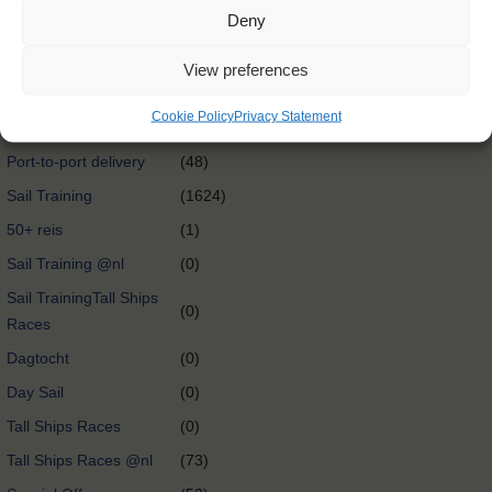
Deny
International exchange
(0)
@nl
View preferences
Oceancrossing
(89)
Cookie Policy
Privacy Statement
Port-to-port delivery
(58)
Port-to-port delivery
(48)
Sail Training
(1624)
50+ reis
(1)
Sail Training @nl
(0)
Sail TrainingTall Ships
(0)
Races
Dagtocht
(0)
Day Sail
(0)
Tall Ships Races
(0)
Tall Ships Races @nl
(73)