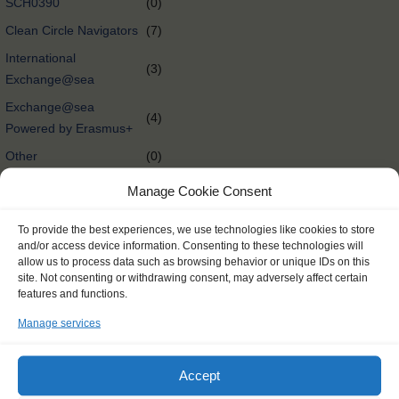
SCH0390
(0)
Clean Circle Navigators
(7)
International
(3)
Exchange@sea
Exchange@sea
(4)
Powered by Erasmus+
Other
(0)
Tall Ships Race Leg 1
(1)
Manage Cookie Consent
International Exchange
(58)
To provide the best experiences, we use technologies like cookies to store
Rendez-Vous 2017 Tall
and/or access device information. Consenting to these technologies will
(65)
Ships Regatta
allow us to process data such as browsing behavior or unique IDs on this
site. Not consenting or withdrawing consent, may adversely affect certain
Tall Ships Races
(298)
features and functions.
Delivery @nl
(0)
Manage services
Tall Ships Regatta
(27)
Expedition @nl
(0)
Accept
Expedition
(174)