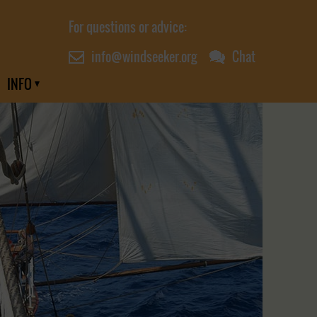
For questions or advice:
info@windseeker.org
Chat
INFO