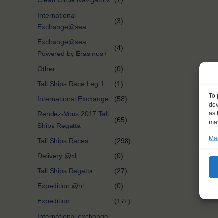
Clean Circle Navigators
(7)
International
(3)
Exchange@sea
Exchange@sea
(4)
Powered by Erasmus+
Other
(0)
Tall Ships Race Leg 1
(1)
To 
International Exchange
(58)
dev
as 
Rendez-Vous 2017 Tall
(65)
may
Ships Regatta
Man
Tall Ships Races
(298)
Delivery @nl
(0)
Tall Ships Regatta
(27)
Expedition @nl
(0)
Expedition
(174)
International exchange