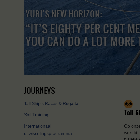
YURI’S NEW HORIZON:
“IT’S EIGHTY PER CENT M
YOU CAN DO A LOT MORE 
JOURNEYS
Tall Ship's Races & Regatta
Tall 
Sail Training
Internationaal
Op onze
wereld.
uitwisselingsprogramma
fysieke 