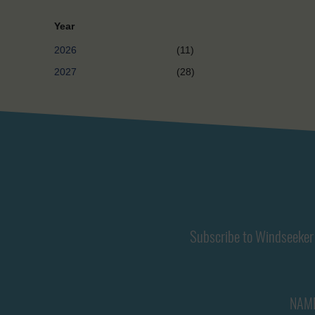
Year
2026
(11)
2027
(28)
Subscribe to Windseeker 
NAM