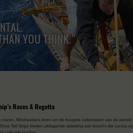
ENTAL.
THAN YOU THINK.”
Ship’s Races & Regatta
 reizen, Windseekers leren om de hoogste zeilschepen van de wereld 
 Onze Tall Ships bieden uitdagende opleiding aan boord’s die cursus za
en culturele horizon.