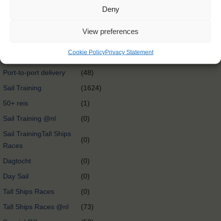
Deny
International exchange
(0)
@nl
View preferences
Oceancrossing
(89)
Cookie Policy
Privacy Statement
Port-to-port delivery
(58)
Port-to-port delivery
(48)
Sail Training
(1624)
50+ reis
(1)
Sail Training @nl
(0)
Sail TrainingTall Ships
(0)
Races
Dagtocht
(0)
Day Sail
(0)
Tall Ships Races
(0)
Tall Ships Races @nl
(73)