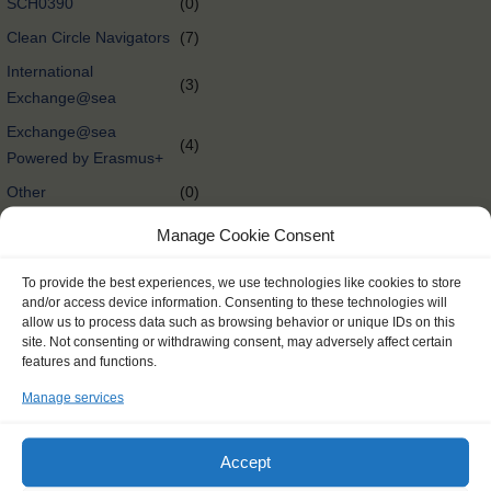
SCH0390
(0)
Clean Circle Navigators
(7)
International
(3)
Exchange@sea
Exchange@sea
(4)
Powered by Erasmus+
Other
(0)
Tall Ships Race Leg 1
(1)
Manage Cookie Consent
International Exchange
(58)
To provide the best experiences, we use technologies like cookies to store
Rendez-Vous 2017 Tall
and/or access device information. Consenting to these technologies will
(65)
Ships Regatta
allow us to process data such as browsing behavior or unique IDs on this
site. Not consenting or withdrawing consent, may adversely affect certain
Tall Ships Races
(298)
features and functions.
Delivery @nl
(0)
Manage services
Tall Ships Regatta
(27)
Expedition @nl
(0)
Accept
Expedition
(174)