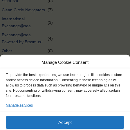
SCH0390
(0)
Clean Circle Navigators
(7)
International
(3)
Exchange@sea
Exchange@sea
(4)
Powered by Erasmus+
Other
(0)
Tall Ships Race Leg 1
(1)
Manage Cookie Consent
International Exchange
(58)
To provide the best experiences, we use technologies like cookies to store
Rendez-Vous 2017 Tall
and/or access device information. Consenting to these technologies will
(65)
Ships Regatta
allow us to process data such as browsing behavior or unique IDs on this
site. Not consenting or withdrawing consent, may adversely affect certain
Tall Ships Races
(298)
features and functions.
Delivery @nl
(0)
Manage services
Tall Ships Regatta
(27)
Expedition @nl
(0)
Accept
Expedition
(174)