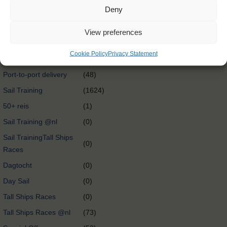
Deny
International exchange
(0)
@nl
View preferences
Oceancrossing
(89)
Cookie Policy
Privacy Statement
Port-to-port delivery
(58)
Port-to-port delivery
(48)
Sail Training
(1624)
50+ reis
(1)
Sail Training @nl
(0)
Sail TrainingTall Ships
(0)
Races
Dagtocht
(0)
Day Sail
(0)
Tall Ships Races
(0)
Tall Ships Races @nl
(73)